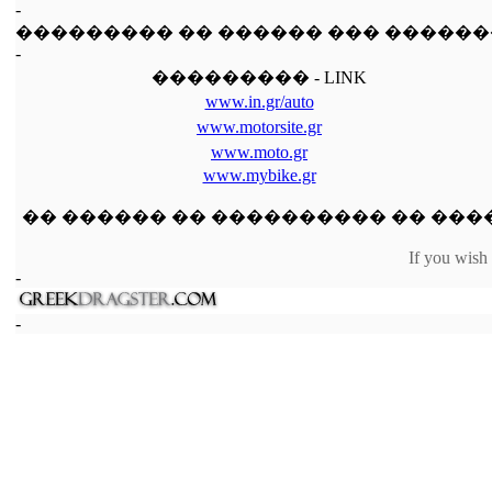
-
��������� �� ������ ��� ������
-
��������� - LINK
www.in.gr/auto
www.motorsite.gr
www.moto.gr
www.mybike.gr
�� ������ �� ���������� �� ���� �
If you wish 
-
-