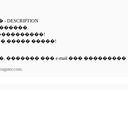
 DESCRIPTION
��������.
 �����������!
�� ����� �����!
, ������� ��� e-mail ��� ���������
dragster.com.