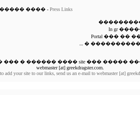
����� ���� -
Press Links
��������� -
In gr ��
Portal ��� ��
... � ���������
�� � ������ ���� site ��� ����� ���
webmaster [at] greekdragster.com.
to add your site to our links, send us an e-mail to webmaster [at] greek